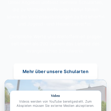
Unser Angebot umfasst mehrere Schularten,
die zu Mittleren Reife oder Abitur führen
sowie die Vollzeitausbildungen zu Erzieher*in
und Jugend- und Heimerzieher*in.
Christliche Werte und Weltoffenheit prägen
seit mehr als 200 Jahren das Leitbild des
evangelischen Schulwerks.
Mehr über unsere Schularten
External Content
Video
Videos werden von YouTube bereitgestellt. Zum
Abspielen müssen Sie externe Medien akzeptieren.