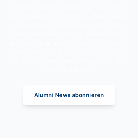
dieser vorbereitet werden will oder nicht
stattfinden kann, bereichern digitale Kontakte
unsere Gemeinschaft. Sie möchten 'näher
dran' sein? Dann laden wir Sie herzlich zu
unseren Alumni News ein. Diese erhalten Sie
ganz einfach per E-Mail vier bis sechs Mal
jährlich. Zur Anmeldung gelangen Sie über
folgenden Button.
Alumni News abonnieren