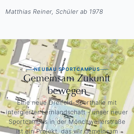
Matthias Reiner, Schüler ab 1978
NEUBAU SPORTCAMPUS
Gemeinsam Zukunft
bewegen
Eine neue Dreifeld-Sporthalle mit
intergierter Lernlandschaft - unser neuer
Sportcampus in der Mönchweilerstraße
ist ein Projekt, das wir gemeinsam