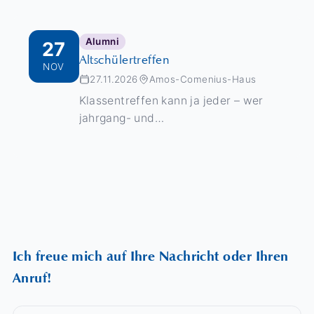
Alumni
27
Altschülertreffen
NOV
27.11.2026
Amos-Comenius-Haus
Klassentreffen kann ja jeder – wer
jahrgang- und
schulartenübergreifend seine
ehemaligen Mitschüler*innen der
Zinzendorfschulen sehen möchte,
muss zum Altschülertreffen nach
Königsfeld kommen.
Ich freue mich auf Ihre Nachricht oder Ihren
Anruf!