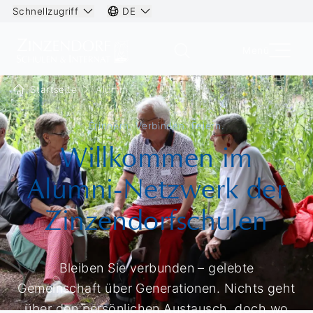
Schnellzugriff
DE
Menü
Startseite
Alumni
Erinnern. Verbinden. Feiern.
Willkommen im
Alumni-Netzwerk der
Zinzendorfschulen
Bleiben Sie verbunden – gelebte
Gemeinschaft über Generationen. Nichts geht
über den persönlichen Austausch, doch wo