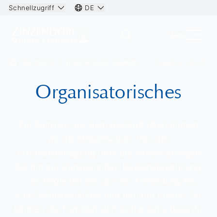
Schnellzugriff
DE
Menü
Startseite
International Students
Organisatorisches
Organisatorisches
Für Familien aus dem Ausland übernehmen
wir die Organisation: Von der
Visumbeantragung über die Versicherungen
bis hin zur transparenten Kostenabrechnung
– wir begleiten sie von der Anmeldung bis
zum Schulabschluss und darüber hinaus. So
können die Familien sich sicher sein, dass ihr