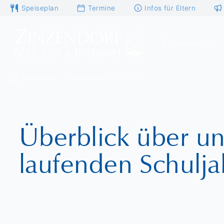
Speiseplan
Termine
Infos für Eltern
Schularten
Startseite
Schulleben
AGs
Überblick über u
laufenden Schulja