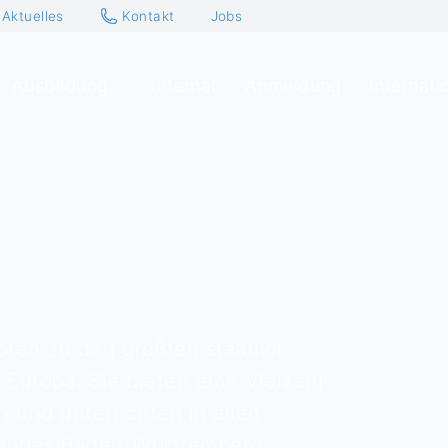
Aktuelles
Kontakt
Jobs
Ausbildung
Internat
Anmeldung
Internati
ören zu den größten staatlich
 Europa. Sie bieten eine Vielzahl
n und unterrichten in allen
Landes Baden-Württemberg.