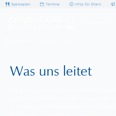
Speiseplan
Termine
Infos für Eltern
Schularten
Startseite
Über uns
Leitbild
Was uns leitet
Die Zinzendorfschulen in Königsfeld geh
anerkannten Privatschulen mit Internat in
schulischer und beruflicher Abschlüsse a
Schularten nach dem Bildungsplan des 