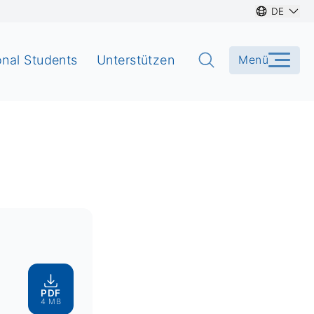
DE
onal Students
Unterstützen
Menü
PDF
4 MB