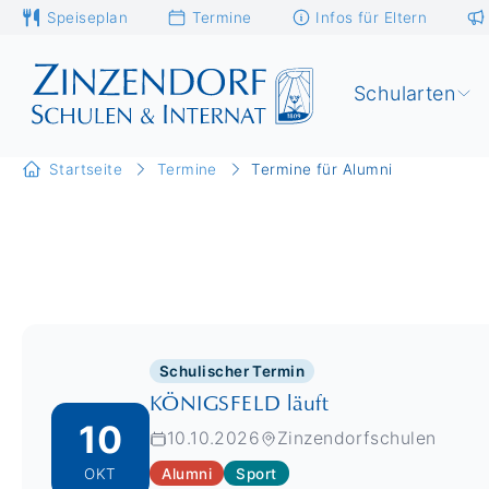
Speiseplan
Termine
Infos für Eltern
Schularten
Startseite
Termine
Termine für Alumni
Schulischer Termin
KÖNIGSFELD läuft
10
10.10.2026
Zinzendorfschulen
Alumni
Sport
OKT