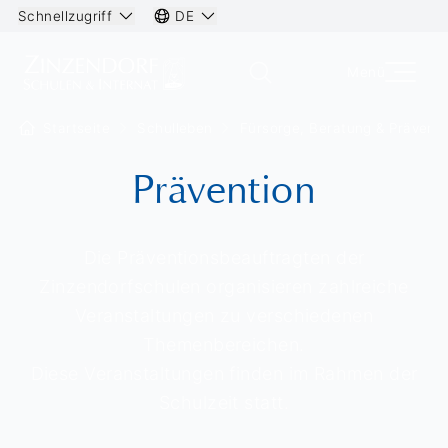
Schnellzugriff
DE
Menü
Startseite
Schulleben
Fürsorge, Beratung & Präventi
Prävention
Die Präventionsbeauftragten der
Zinzendorfschulen organisieren zahlreiche
Veranstaltungen zu verschiedenen
Themenbereichen.
Diese Veranstaltungen finden im Rahmen der
Schulzeit statt.