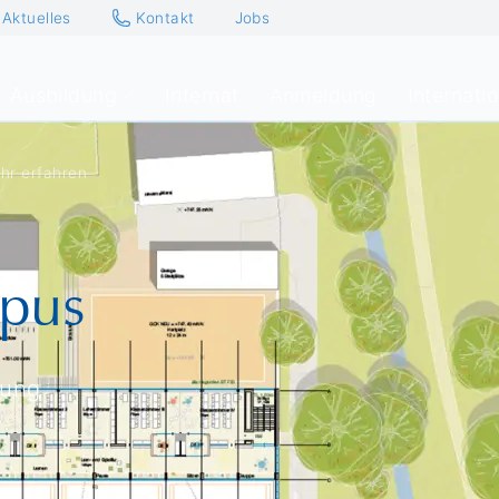
Aktuelles
Kontakt
Jobs
Ausbildung
Internat
Anmeldung
Internati
hr erfahren
pus
nung