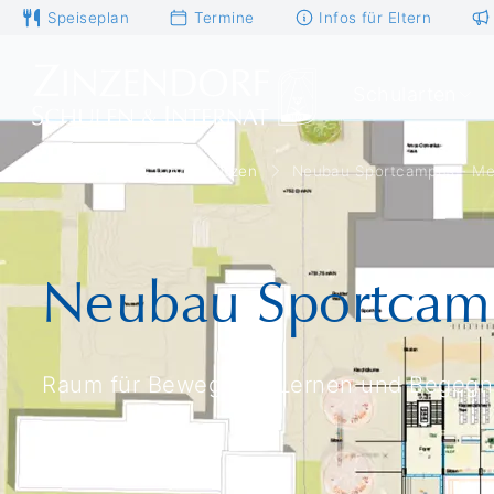
Speiseplan
Termine
Infos für Eltern
Schularten
Startseite
Unterstützen
Neubau Sportcampus - Me
Neubau Sportcam
Raum für Bewegung, Lernen und Begeg