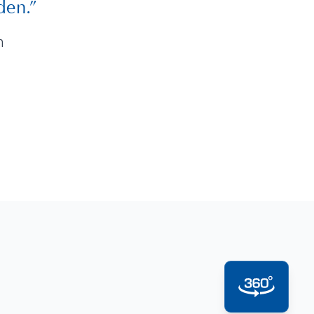
den.”
n