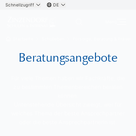
Schnellzugriff
DE
Menü
Startseite
Schulleben
Fürsorge, Beratung & Präventi
Beratungsangebote
Für viele Themen haben wir Fachkräfte, die
zu bestimmten Themenbereichen beraten
können.
Untenstehende Übersicht zweigt, wer für
welches Thema der beste Ansprechpartner
oder die beste Ansprechpartnerin ist.