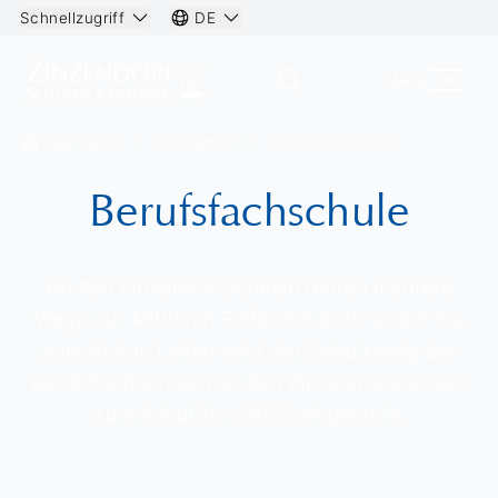
Schnellzugriff
DE
Menü
Startseite
Schularten
Berufsfachschule
Berufsfachschule
An den Zinzendorfschulen führen mehrere
Wege zur Mittleren Reife und auch weiter bis
zum Abitur. Leider wird der Schulzweig der
Berufsfachschulen an den Zinzendorfschulen
zum Schuljahr 26/27 eingestellt.