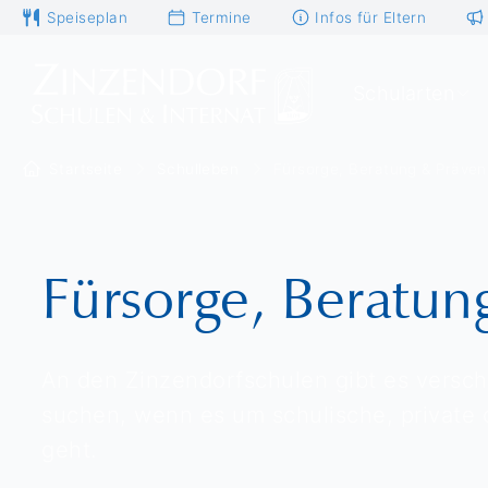
Speiseplan
Termine
Infos für Eltern
Schularten
Startseite
Schulleben
Fürsorge, Beratung & Präven
Fürsorge, Beratun
An den Zinzendorfschulen gibt es versch
suchen, wenn es um schulische, private
geht.