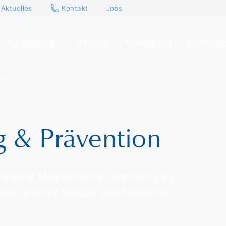
Aktuelles
Kontakt
Jobs
Ausbildung
Internat
Anmeldung
Internati
tion
g & Prävention
iedene Möglichkeiten sich Hilfe zu
 oder andere Sorgen und Probleme