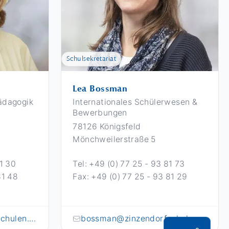
Schulsekretariat
Lea Bossman
ädagogik
Internationales Schülerwesen &
Bewerbungen
78126 Königsfeld
Mönchweilerstraße 5
81 30
Tel: +49 (0) 77 25 - 93 81 73
81 48
Fax: +49 (0) 77 25 - 93 81 29
b.ziegler@zinzendorfschulen.de
bossman@zinzendorfschulen.de