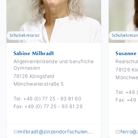
Schulsekretariat
Schulsekretari
Sabine Milbradt
Susanne 
Allgemeinbildende und berufliche
Realschu
Gymnasien
78126 Kö
78126 Königsfeld
Mönchwei
Mönchweilerstraße 5
Tel: +49 
Tel: +49 (0) 77 25 - 93 81 60
Fax: +49 
Fax: +49 (0) 77 25 - 93 81 29
milbradt@zinzendorfschulen.de
ferro@