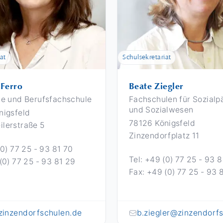
at
Schulsekretariat
Ferro
Beate Ziegler
le und Berufsfachschule
Fachschulen für Sozialp
und Sozialwesen
nigsfeld
78126 Königsfeld
lerstraße 5
Zinzendorfplatz 11
(0) 77 25 - 93 81 70
Tel: +49 (0) 77 25 - 93 
(0) 77 25 - 93 81 29
Fax: +49 (0) 77 25 - 93 
zinzendorfschulen.de