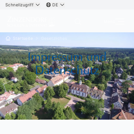
Schnellzugriff
DE
Menü
Startseite
Gesetzliches
Impressum und
Datenschutz