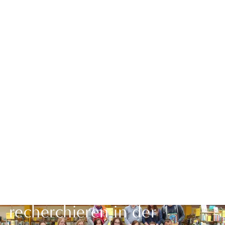
Zurück zur Übersicht
Der Genderfrage auf der
Spur - angehende Erzieher
recherchieren in der