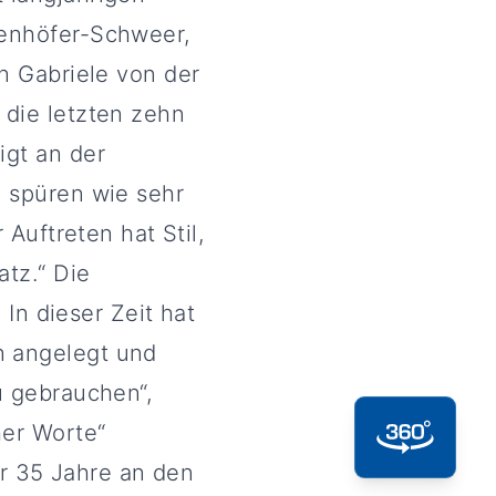
ienhöfer-Schweer,
n Gabriele von der
 die letzten zehn
igt an der
u spüren wie sehr
 Auftreten hat Stil,
tz.“ Die
 In dieser Zeit hat
n angelegt und
u gebrauchen“,
her Worte“
er 35 Jahre an den