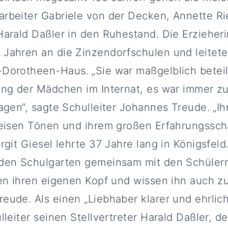
rbeiter Gabriele von der Decken, Annette R
Harald Daßler in den Ruhestand. Die Erzieheri
Jahren an die Zinzendorfschulen und leitete
Dorotheen-Haus. „Sie war maßgelblich beteil
ung der Mädchen im Internat, es war immer z
agen“, sagte Schulleiter Johannes Treude. „Ihr
leisen Tönen und ihrem großen Erfahrungsscha
rgit Giesel lehrte 37 Jahre lang in Königsfeld.
 den Schulgarten gemeinsam mit den Schüler
ben ihren eigenen Kopf und wissen ihn auch z
eude. Als einen „Liebhaber klarer und ehrlic
lleiter seinen Stellvertreter Harald Daßler, d