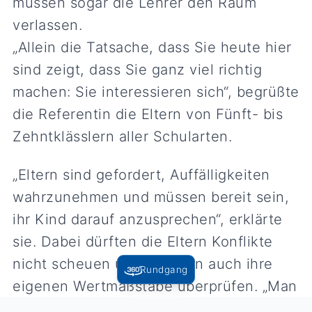
müssen sogar die Lehrer den Raum
verlassen.
„Allein die Tatsache, dass Sie heute hier
sind zeigt, dass Sie ganz viel richtig
machen: Sie interessieren sich“, begrüßte
die Referentin die Eltern von Fünft- bis
Zehntklässlern aller Schularten.
„Eltern sind gefordert, Auffälligkeiten
wahrzunehmen und müssen bereit sein,
ihr Kind darauf anzusprechen“, erklärte
sie. Dabei dürften die Eltern Konflikte
nicht scheuen und müssten auch ihre
Rundgang
eigenen Wertmaßstäbe überprüfen. „Man
kann nicht von seinem Kind verlangen,