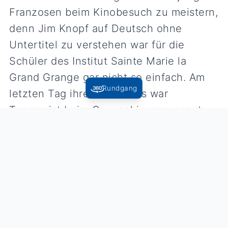
Franzosen beim Kinobesuch zu meistern,
denn Jim Knopf auf Deutsch ohne
Untertitel zu verstehen war für die
Schüler des Institut Sainte Marie la
Grand Grange gar nicht so einfach. Am
Rundgang
letzten Tag ihres Besuches war
Teamgeist beim Geocaching angesagt.
Der Deutschlehrer Detlef Brüers, der
gemeinsam mit seiner Frau die
Reisegruppe begleitete, war schon zum
zehnten Mal mit französischen Schülern
in Königsfeld, aber auch einige der
Austauschschüler waren im vergangenen