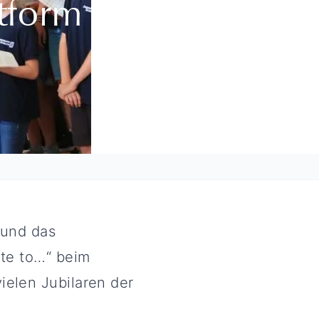
stform beim
 und das
ute to…“ beim
ielen Jubilaren der