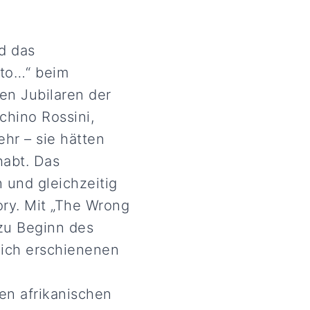
nd das
 to…“ beim
en Jubilaren der
chino Rossini,
hr – sie hätten
habt. Das
 und gleichzeitig
ry. Mit „The Wrong
zu Beginn des
eich erschienenen
en afrikanischen