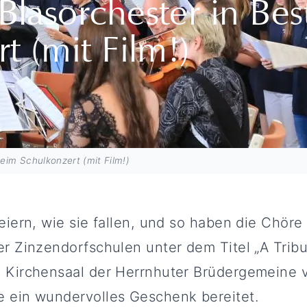
Blasorchester in Be
t (mit Film!)
eim Schulkonzert (mit Film!)
eiern, wie sie fallen, und so haben die Chöre
er Zinzendorfschulen unter dem Titel „A Trib
 Kirchensaal der Herrnhuter Brüdergemeine v
 ein wundervolles Geschenk bereitet.