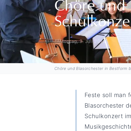
Chöre und 
Schulkonzer
Montag, 9. Juli 2018
Chöre und Blasorchester in Bestform b
Feste soll man f
Blasorchester d
Schulkonzert im
Musikgeschichte