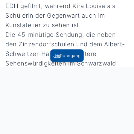
EDH gefilmt, während Kira Louisa als
Schülerin der Gegenwart auch im
Kunstatelier zu sehen ist.
Die 45-minütige Sendung, die neben
den Zinzendorfschulen und dem Albert-
Schweitzer-Haus viele weitere
Rundgang
Sehenswürdigkeiten im Schwarzwald
zeigt, wird am Freitag, 3. August, von
20.15 Uhr bis 21 Uhr im SWR ausgestrahlt
und ist danach noch für ein Jahr in der
Mediathek zu sehen.