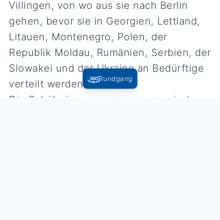
Villingen, von wo aus sie nach Berlin
gehen, bevor sie in Georgien, Lettland,
Litauen, Montenegro, Polen, der
Republik Moldau, Rumänien, Serbien, der
Slowakei und der Ukraine an Bedürftige
Rundgang
verteilt werden.
Die Schülerinnen waren so engagiert,
dass sich ihr Eifer auch auf ihr Umfeld
übertragen hat. „Meine Mutter hat auch
gleich noch zehn Kartons gepackt“, sagt
Eileen.