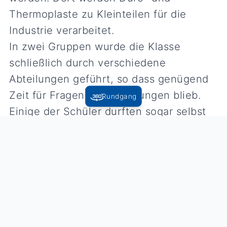
Thermoplaste zu Kleinteilen für die
Industrie verarbeitet.
In zwei Gruppen wurde die Klasse
schließlich durch verschiedene
Abteilungen geführt, so dass genügend
Zeit für Fragen und Erklärungen blieb.
Rundgang
Einige der Schüler durften sogar selbst
die verschiedenen Schritte der Montage
von Haustelefonen ausprobieren. Alle
waren sich zum Schluss einig, dass der
Besuch lohnenswert und sehr informativ
war und dass es sehr wichtig ist, Einblick
in reale Arbeitsbedingungen und direkte
Ausbildungsmöglichkeiten in unserer