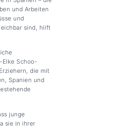
eben und Arbeiten
lüsse und
eichbar sind, hilft
eiche
a-Elke Schoo-
ziehern, die mit
en, Spanien und
bestehende
ass junge
 sie in ihrer