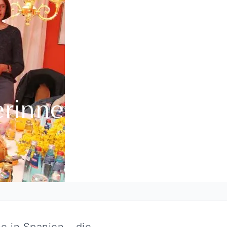
erinnen
e in Spanien – die