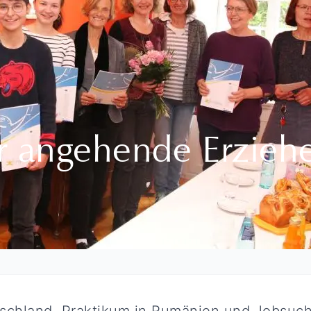
ür angehende Erzieh
schland, Praktikum in Rumänien und Jobsuch