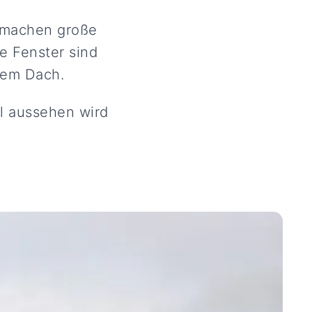
g machen große
ie Fenster sind
dem Dach.
al aussehen wird