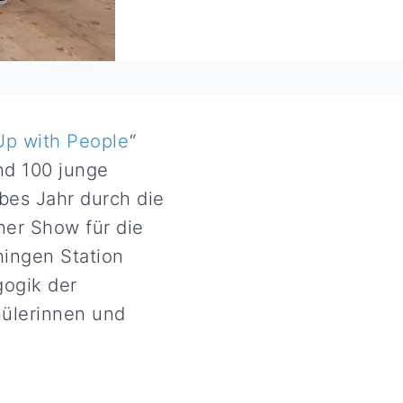
Up with People
“
nd 100 junge
bes Jahr durch die
ner Show für die
hingen Station
gogik der
hülerinnen und