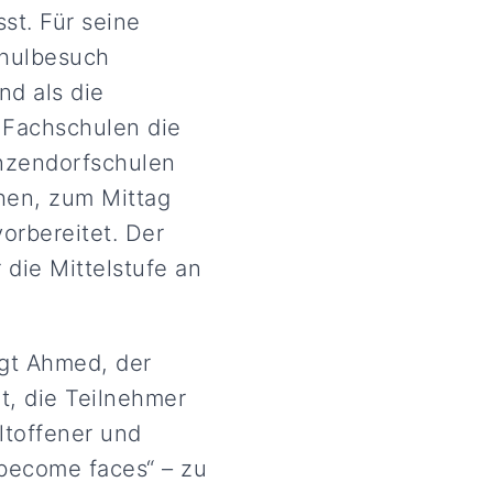
st. Für seine
chulbesuch
nd als die
 Fachschulen die
nzendorfschulen
hen, zum Mittag
orbereitet. Der
die Mittelstufe an
gt Ahmed, der
t, die Teilnehmer
ltoffener und
 become faces“ – zu