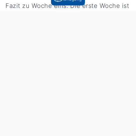
Fazit zu Woche eins: Die erste Woche ist
überstanden. In dieser Woche haben wir
viele neue Sachen gelernt und
wiederholt. Das Arbeiten mit Teams ist
mir von Tag zu Tag leichter gefallen.
Auch die Einteilung mit Pausen und
Lernen funktioniert mittlerweile recht
gut.
Katharina
Tag 4 - Donnerstag, 19.03.2020
Carpe diem
Heute Morgen hätten wir eigentlich die