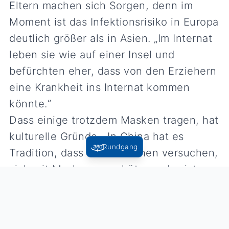
Eltern machen sich Sorgen, denn im
Moment ist das Infektionsrisiko in Europa
deutlich größer als in Asien. „Im Internat
leben sie wie auf einer Insel und
befürchten eher, dass von den Erziehern
eine Krankheit ins Internat kommen
könnte.“
Dass einige trotzdem Masken tragen, hat
kulturelle Gründe. „In China hat es
Rundgang
Tradition, dass die Menschen versuchen,
sich mit Masken zu schützen, das ist
kein Zeichen von Erkrankung.“
Der 18-jährige Jiaan, der seit vier Jahren
im Zinzendorfinternat lebt und dieses