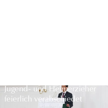
Zurück zur Übersicht
42 angehende Erzieher und
Jugend- und Heimerzieher
feierlich verabschiedet