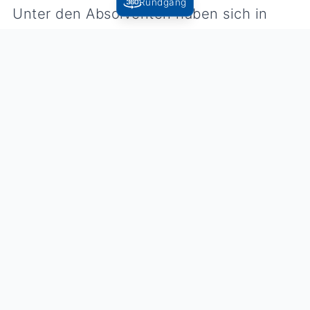
Rundgang
Unter den Absolventen haben sich in
jeder der Klassen zwei Schülerinnen mit
Ihren Leistungen besonders hervorgetan:
Victoria Klingele (2BKSP2) und Victoria
Schlegel (2BKSW2) wurde die Amos-
Comenius-Medaille verliehen, Sofia
Grimm aus der 2BKSP2 bekam den Preis
vom Verein der Freunde und Förderer
und Pauline Faller (2BKSW2) den Preis
für beste Theorieleistung.
Die Absolventen der BKSP2:
Katharina Baumann, Rosalie Eirich,
Marisa Flaig, Lisa Maria Gißler, Sofia