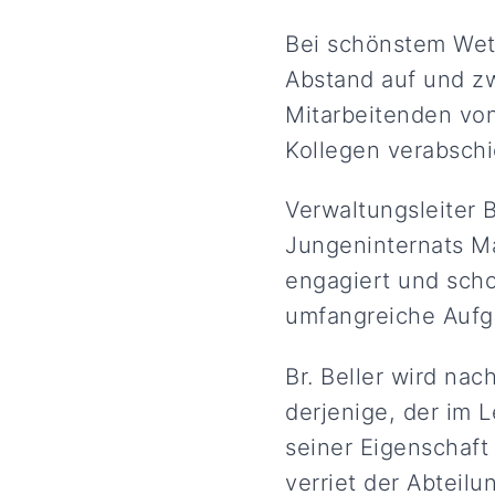
Bei schönstem Wet
Abstand auf und zw
Mitarbeitenden von
Kollegen verabschi
Verwaltungsleiter 
Jungeninternats Ma
engagiert und scho
umfangreiche Aufg
Br. Beller wird nac
derjenige, der im 
seiner Eigenschaft
verriet der Abteilu