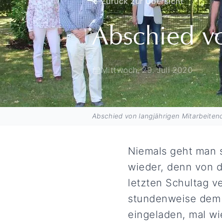
Zurück zur Übersicht
Abschied v
Mittwoch, 29. Juli 2020
Abschied von langjährigen Mitarbeiten
Niemals geht man s
wieder, denn von d
letzten Schultag 
stundenweise dem 
eingeladen, mal w