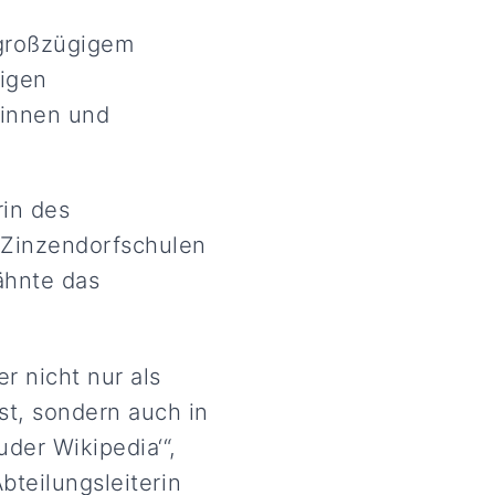
 großzügigem
rigen
ginnen und
rin des
n Zinzendorfschulen
ähnte das
r nicht nur als
st, sondern auch in
der Wikipedia‘“,
bteilungsleiterin