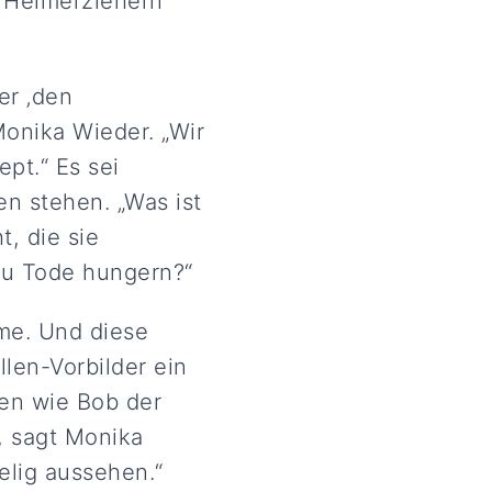
 Heimerziehern
er ‚den
Monika Wieder. „Wir
pt.“ Es sei
en stehen. „Was ist
, die sie
 zu Tode hungern?“
me. Und diese
len-Vorbilder ein
ren wie Bob der
, sagt Monika
elig aussehen.“