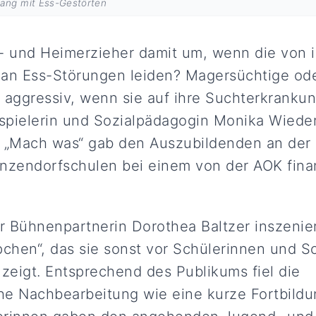
gang mit Ess-Gestörten
 und Heimerzieher damit um, wenn die von 
n Ess-Störungen leiden? Magersüchtige ode
 aggressiv, wenn sie auf ihre Suchterkrank
spielerin und Sozialpädagogin Monika Wiede
r „Mach was“ gab den Auszubildenden an der 
inzendorfschulen bei einem von der AOK fina
 Bühnenpartnerin Dorothea Baltzer inszenier
hen“, das sie sonst vor Schülerinnen und Sc
 zeigt. Entsprechend des Publikums fiel die
e Nachbearbeitung wie eine kurze Fortbildu