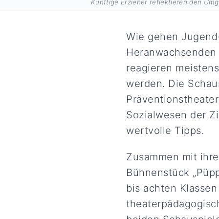
Künftige Erzieher reflektieren den Um
Wie gehen Jugend-
Heranwachsenden a
reagieren meistens
werden. Die Schau
Präventionstheate
Sozialwesen der Z
wertvolle Tipps.
Zusammen mit ihrer
Bühnenstück „Püppc
bis achten Klassen
theaterpädagogisch