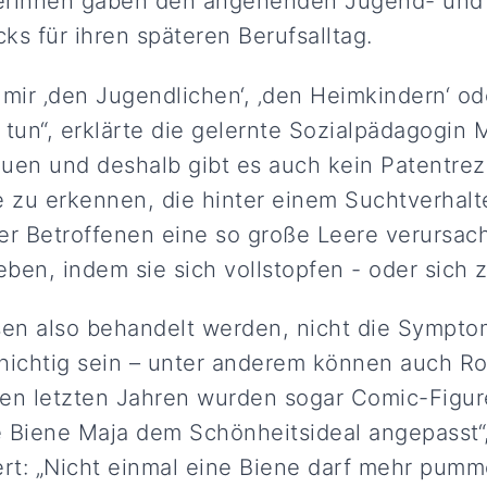
erinnen gaben den angehenden Jugend- und
cks für ihren späteren Berufsalltag.
 mir ‚den Jugendlichen‘, ‚den Heimkindern‘ od
 tun“, erklärte die gelernte Sozialpädagogin 
duen und deshalb gibt es auch kein Patentreze
e zu erkennen, die hinter einem Suchtverhalt
er Betroffenen eine so große Leere verursacht
ben, indem sie sich vollstopfen - oder sich
en also behandelt werden, nicht die Sympto
hichtig sein – unter anderem können auch Rol
 den letzten Jahren wurden sogar Comic-Figu
 Biene Maja dem Schönheitsideal angepasst“
t: „Nicht einmal eine Biene darf mehr pumm