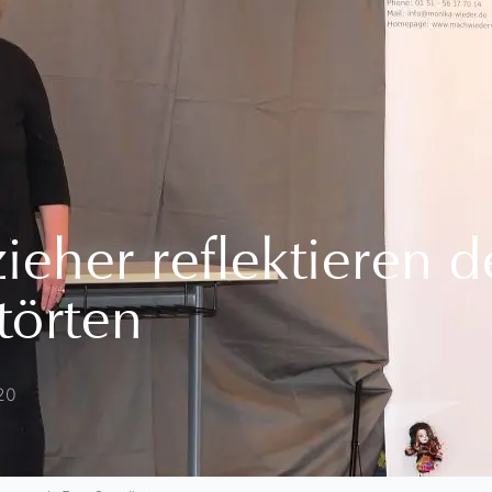
zieher reflektieren
törten
20