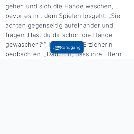
gehen und sich die Hände waschen,
bevor es mit dem Spielen losgeht. „Sie
achten gegenseitig aufeinander und
fragen ‚Hast du dir schon die Hände
gewaschen?‘“, konnte die Erzieherin
Rundgang
beobachten. „Dadurch, dass ihre Eltern
nicht mit ins Gebäude kommen dürfen,
lernen Kinder sehr viel
Eigenverantwortlichkeit.“
Weil es nicht so viele männliche Erzieher
gibt, ist Aaron für die Kinder etwas ganz
Besonderes. Er liest ihnen vor, spielt mit
ihnen und beobachtet sie. Zu seinen