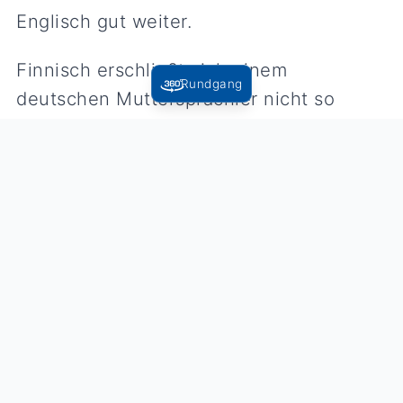
Englisch gut weiter.
Finnisch erschließt sich einem
Rundgang
deutschen Muttersprachler nicht so
leicht, weshalb Sabeth Mühleisen
erstmal einen Sprachkurs belegte, als sie
nach Helsinki ging. Dort arbeite sich am
Kindergarten der Deutschen Schule. „
Dass ich nach Finnland gegangen bin,
war eher Zufall“, sagt sie. „ Ich wollte
aufgrund der guten Pädagogik in ein
nordisches Land.“ Auch sie kann ihre
eigenen Ideen einbringen und
Verantwortung übernehmen. Vormittags