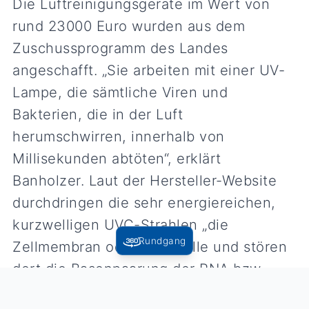
Die Luftreinigungsgeräte im Wert von
rund 23000 Euro wurden aus dem
Zuschussprogramm des Landes
angeschafft. „Sie arbeiten mit einer UV-
Lampe, die sämtliche Viren und
Bakterien, die in der Luft
herumschwirren, innerhalb von
Millisekunden abtöten“, erklärt
Banholzer. Laut der Hersteller-Website
durchdringen die sehr energiereichen,
kurzwelligen UVC-Strahlen „die
Rundgang
Zellmembran oder Virushülle und stören
dort die Basenpaarung der RNA bzw.
DNA, indem sie die Bildung von