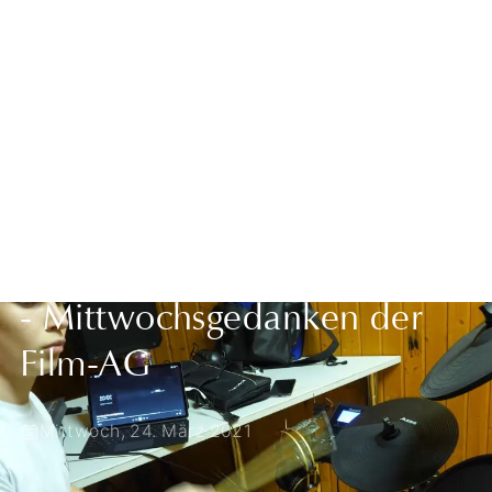
Zurück zur Übersicht
Eine neue Ministerrunde,
eine neue Lockdownfahrt...
- Mittwochsgedanken der
Film-AG
Mittwoch, 24. März 2021