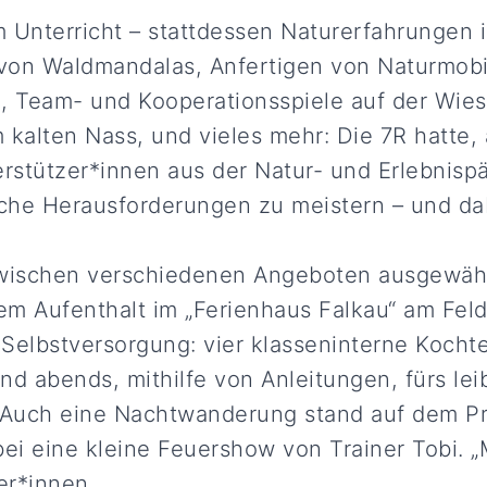
 Unterricht – stattdessen Naturerfahrungen 
von Waldmandalas, Anfertigen von Naturmobi
e, Team- und Kooperationsspiele auf der Wie
 kalten Nass, und vieles mehr: Die 7R hatte, 
erstützer*innen aus der Natur- und Erlebnisp
che Herausforderungen zu meistern – und d
zwischen verschiedenen Angeboten ausgewäh
m Aufenthalt im „Ferienhaus Falkau“ am Feld
p Selbstversorgung: vier klasseninterne Koch
nd abends, mithilfe von Anleitungen, fürs lei
Auch eine Nachtwanderung stand auf dem P
i eine kleine Feuershow von Trainer Tobi. „
er*innen.