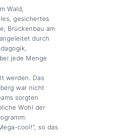
im Wald,
les, gesichertes
se, Brückenbau am
angeleitet durch
ädagogik,
abei jede Menge
lt werden. Das
berg war nicht
teams sorgten
bliche Wohl der
rogramm:
Mega-cool!“, so das