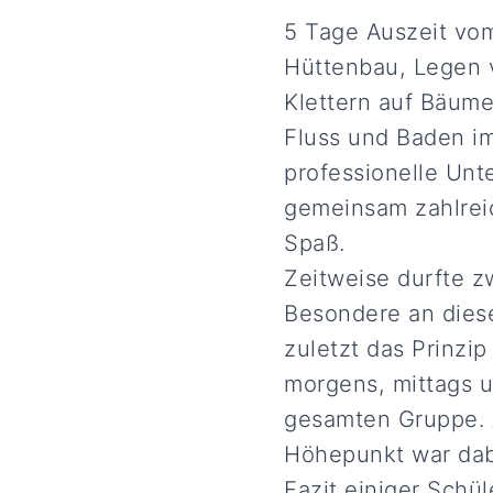
5 Tage Auszeit vom
Hüttenbau, Legen 
Klettern auf Bäum
Fluss und Baden im
professionelle Unt
gemeinsam zahlrei
Spaß.
Zeitweise durfte 
Besondere an diese
zuletzt das Prinzi
morgens, mittags u
gesamten Gruppe. 
Höhepunkt war dabe
Fazit einiger Schül