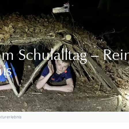
m Schulalltag – Rein
is
turerlebnis