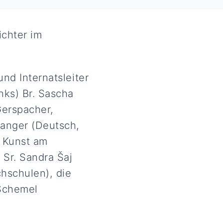
ichter im
und Internatsleiter
nks) Br. Sascha
Gerspacher,
Langer (Deutsch,
e Kunst am
 Sr. Sandra Šaj
chschulen), die
 Schemel