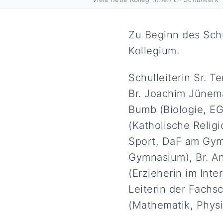
Zu Beginn des Schu
Kollegium.
Schulleiterin Sr. T
Br. Joachim Jünema
Bumb (Biologie, EG
(Katholische Relig
Sport, DaF am Gym
Gymnasium), Br. An
(Erzieherin im Inte
Leiterin der Fachs
(Mathematik, Physi