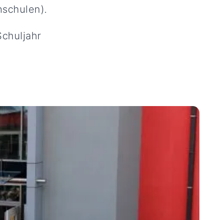
hschulen).
Schuljahr