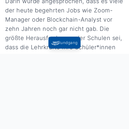
Darin wurde angesprochen, dass es viele
der heute begehrten Jobs wie Zoom-
Manager oder Blockchain-Analyst vor
zehn Jahren noch gar nicht gab. Die
größte Herausforderung der Schulen sei,
Rundgang
dass die Lehrkräfte ihre Schüler*innen
auf etwas vorbereiten, von dem sie
überhaupt nicht wissen, was es ist. „Sie
werden mit Technologien arbeiten, die
noch gar nicht erfunden sind“, so Zylka.
Daher spiele es keine Rolle, welche Apps
in welchen Fächern genutzt werden, das
Lernen selbst müsse flexibler gestaltet
werden. Anhand der Alemannenschule