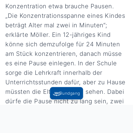
Konzentration etwa brauche Pausen.
„Die Konzentrationsspanne eines Kindes
beträgt Alter mal zwei in Minuten“;
erklärte Möller. Ein 12-jähriges Kind
könne sich demzufolge für 24 Minuten
am Stück konzentrieren, danach müsse
es eine Pause einlegen. In der Schule
sorge die Lehrkraft innerhalb der
Unterrichtsstunden dafür, aber zu Hause
müssten die Eltern danach sehen. Dabei
Rundgang
dürfe die Pause nicht zu lang sein, zwei
bis drei Minuten seien ausreichend und
vor allem gilt dabei: Finger weg vom
Handy.