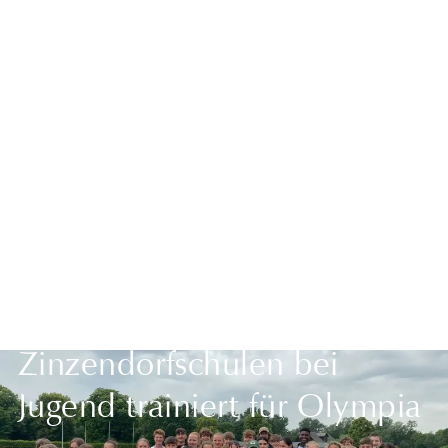
Zurück zur Übersicht
Vorderste Plätze für
Leichtathleten der
Zinzendorfschulen bei
Jugend trainiert für Olympia