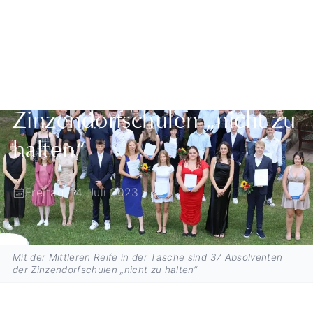
Mit der Mittleren Reife in
der Tasche sind 37
Absolventen der
Zinzendorfschulen „nicht zu
halten“
Freitag, 14. Juli 2023
Mit der Mittleren Reife in der Tasche sind 37 Absolventen
der Zinzendorfschulen „nicht zu halten“