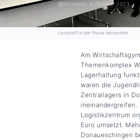
Mittwoch, 4. Oktober 2023
Lernstoff in der Praxis betrachtet
Am Wirtschaftsgym
Themenkomplex War
Lagerhaltung funkti
waren die Jugendli
Zentrallagers in D
ineinandergreifen.
Logistikzentrum or
Euro umsetzt. Mehr
Donaueschingen bel