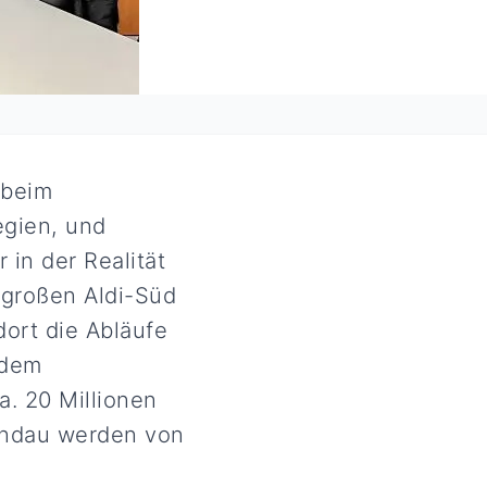
 beim
egien, und
 in der Realität
 großen Aldi-Süd
dort die Abläufe
 dem
a. 20 Millionen
Lindau werden von