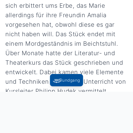
sich erbittert ums Erbe, das Marie
allerdings für ihre Freundin Amalia
vorgesehen hat, obwohl diese es gar
nicht haben will. Das Stück endet mit
einem Mordgeständnis im Beichtstuhl.
Über Monate hatte der Literatur- und
Theaterkurs das Stück geschrieben und
entwickelt. Dabei kamen viele Elemente
Rundgang
und Techniken vor, die im Unterricht von
Kursleiter Philipp Hudek vermittelt
worden waren. Sie reichten von
Slapstick-Einlagen über Running Gags
(der in einer schicken Bar eingeschenkte
Rotwein ist der „Mönchweiler der