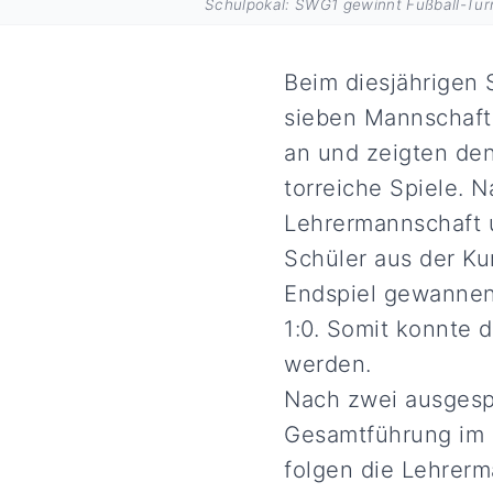
Schulpokal: SWG1 gewinnt Fußball-Turn
Beim diesjährigen 
sieben Mannschaft
an und zeigten de
torreiche Spiele. 
Lehrermannschaft u
Schüler aus der Kur
Endspiel gewannen
1:0. Somit konnte 
werden.
Nach zwei ausgespi
Gesamtführung im 
folgen die Lehrer