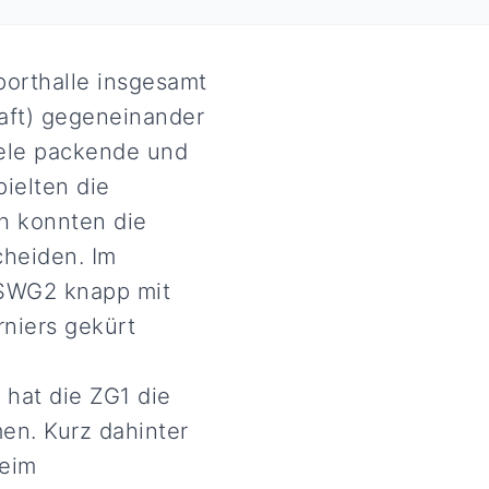
porthalle insgesamt
aft) gegeneinander
iele packende und
ielten die
ch konnten die
cheiden. Im
 SWG2 knapp mit
rniers gekürt
 hat die ZG1 die
n. Kurz dahinter
beim