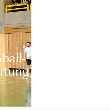
ball-
rtung vorn