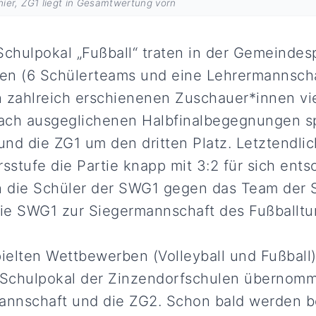
ier, ZG1 liegt in Gesamtwertung vorn
Schulpokal „Fußball“ traten in der Gemeindes
en (6 Schülerteams und eine Lehrermannsch
n zahlreich erschienenen Zuschauer*innen v
Nach ausgeglichenen Halbfinalbegegnungen sp
nd die ZG1 um den dritten Platz. Letztendli
sstufe die Partie knapp mit 3:2 für sich ents
 die Schüler der SWG1 gegen das Team der
die SWG1 zur Siegermannschaft des Fußballtu
elten Wettbewerben (Volleyball und Fußball)
Schulpokal der Zinzendorfschulen übernomme
mannschaft und die ZG2. Schon bald werden 