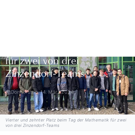
Zurück zur Übersicht
Vierter und zehnter Platz
beim Tag der Mathematik
für zwei von drei
Zinzendorf-Teams
Donnerstag, 14. März 2024
Vierter und zehnter Platz beim Tag der Mathematik für zwei
von drei Zinzendorf-Teams