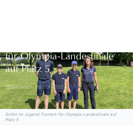
Zurück zur Übersicht
Golfer im Jugend-Traniert-
für-Olympia-Landesfinale
auf Platz 5
Mittwoch, 26. Juni 2024
Golfer im Jugend-Traniert-für-Olympia-Landesfinale auf
Platz 5