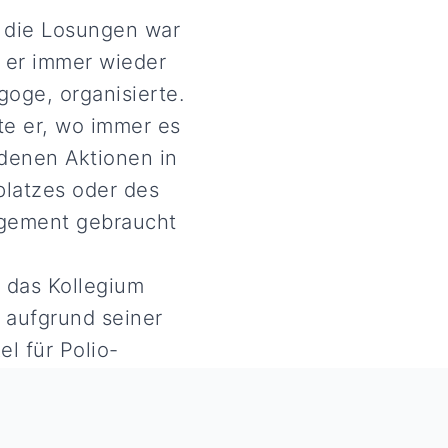
 die Losungen war
m er immer wieder
oge, organisierte.
te er, wo immer es
edenen Aktionen in
platzes oder des
gagement gebraucht
h das Kollegium
 aufgrund seiner
el für Polio-
en Aktionskreis
tern gemeinsam
ch umsetzten.