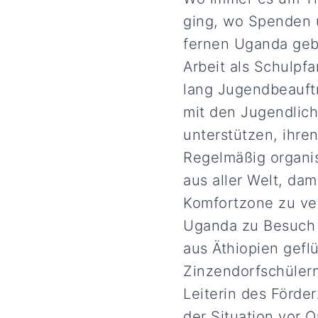
ging, wo Spenden 
fernen Uganda gebr
Arbeit als Schulpf
lang Jugendbeauftr
mit den Jugendlich
unterstützen, ihre
Regelmäßig organi
aus aller Welt, da
Komfortzone zu ve
Uganda zu Besuch 
aus Äthiopien gefl
Zinzendorfschülern
Leiterin des Förde
der Situation vor O