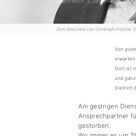
Mittwoch, 4. September 2024
Zum Abschied von Christoph Fischer. E
Von gute
erwarten
Gott ist
und ganz
Dietrich 
Am gestrigen Diens
Ansprechpartner fü
gestorben.
Wo immer es um The