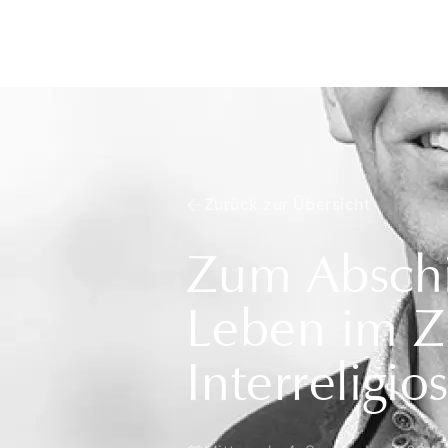
Zurück zur Übersicht
Zum Abschie
Leben im Z
Interreligi