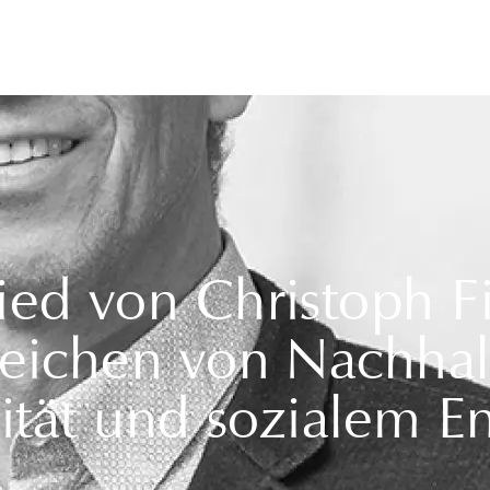
d von Christoph Fi
eichen von Nachhalt
osität und sozialem 