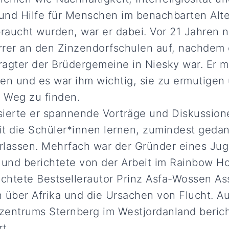
und Hilfe für Menschen im benachbarten Alt
aucht wurden, war er dabei. Vor 21 Jahren 
arrer an den Zinzendorfschulen auf, nachdem 
agter der Brüdergemeine in Niesky war. Er m
en und es war ihm wichtig, sie zu ermutigen
n Weg zu finden.
sierte er spannende Vorträge und Diskussio
mit die Schüler*innen lernen, zumindest gedan
rlassen. Mehrfach war der Gründer eines Jug
und berichtete von der Arbeit im Rainbow H
üchtete Bestsellerautor Prinz Asfa-Wossen As
 über Afrika und die Ursachen von Flucht. A
rzentrums Sternberg im Westjordanland beri
rt.