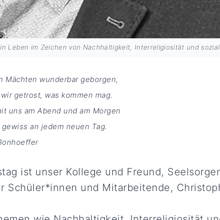
in Leben im Zeichen von Nachhaltigkeit, Interreligiosität und soz
n Mächten wunderbar geborgen,
 wir getrost, was kommen mag.
 mit uns am Abend und am Morgen
 gewiss an jedem neuen Tag.
Bonhoeffer
tag ist unser Kollege und Freund, Seelsorge
r Schüler*innen und Mitarbeitende, Christop
men wie Nachhaltigkeit, Interreligiosität un