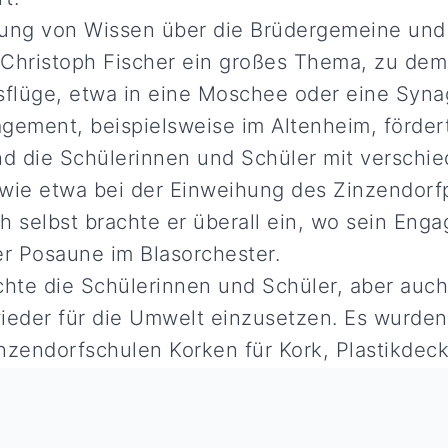
lung von Wissen über die Brüdergemeine und
für Christoph Fischer ein großes Thema, zu de
lüge, etwa in eine Moschee oder eine Synag
gement, beispielsweise im Altenheim, förder
nd die Schülerinnen und Schüler mit verschi
wie etwa bei der Einweihung des Zinzendorf
h selbst brachte er überall ein, wo sein En
er Posaune im Blasorchester.
chte die Schülerinnen und Schüler, aber auc
ieder für die Umwelt einzusetzen. Es wurden
inzendorfschulen Korken für Kork, Plastikdeck
dys fürs Recycling gesammelt. Er gründete d
, in dem Schüler*innen, Lehrer*innen und El
ssere Welt sammelten und sie wo immer mögli