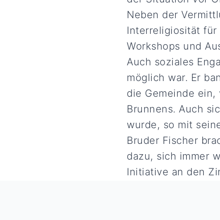
Neben der Vermitt
Interreligiosität 
Workshops und Ausf
Auch soziales Enga
möglich war. Er ba
die Gemeinde ein, 
Brunnens. Auch sic
wurde, so mit sein
Bruder Fischer bra
dazu, sich immer w
Initiative an den Z
Impfungen und Han
sChOOL for Future
Ideen für eine be