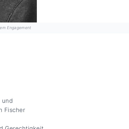
ialem Engagement
r und
h Fischer
d Gerechtigkeit