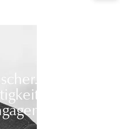
scher. Ein
igkeit,
Engagement