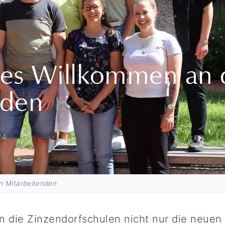
ches Willkommen an 
nden
24
n Mitarbeitenden
die Zinzendorfschulen nicht nur die neuen 