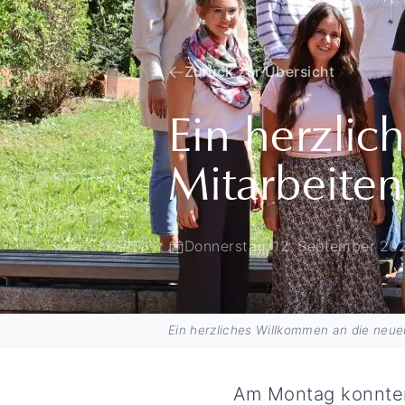
Zurück zur Übersicht
Ein herzli
Mitarbeite
Donnerstag, 12. September 20
Ein herzliches Willkommen an die neue
Am Montag konnten 