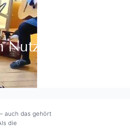
m Nutzen
– auch das gehört
ls die