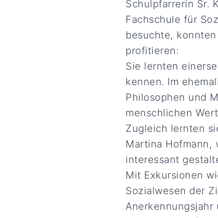
Schulpfarrerin Sr
Fachschule für So
besuchte, konnten 
profitieren:
Sie lernten einers
kennen. Im ehemal
Philosophen und Mu
menschlichen Werte
Zugleich lernten s
Martina Hofmann, 
interessant gestal
Mit Exkursionen wi
Sozialwesen der Zi
Anerkennungsjahr u