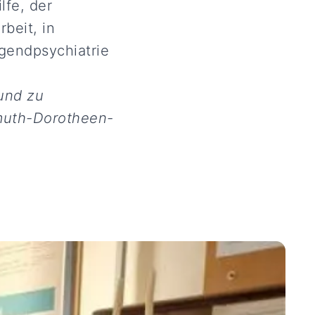
lfe, der
beit, in
gendpsychiatrie
und zu
dmuth-Dorotheen-