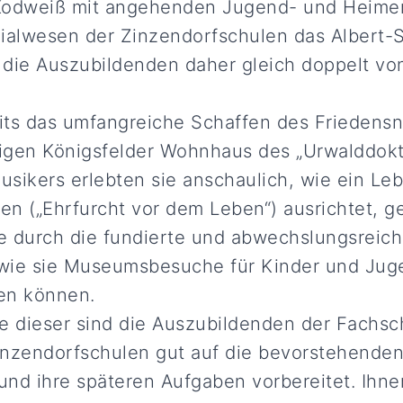
. Kodweiß mit angehenden Jugend- und Heime
zialwesen der Zinzendorfschulen das Albert
die Auszubildenden daher gleich doppelt von
eits das umfangreiche Schaffen des Friedensn
igen Königsfelder Wohnhaus des „Urwalddokt
sikers erlebten sie anschaulich, wie ein Leb
n („Ehrfurcht vor dem Leben“) ausrichtet, g
ie durch die fundierte und abwechslungsreic
wie sie Museumsbesuche für Kinder und Jug
ten können.
e dieser sind die Auszubildenden der Fachsc
nzendorfschulen gut auf die bevorstehenden
nd ihre späteren Aufgaben vorbereitet. Ihn