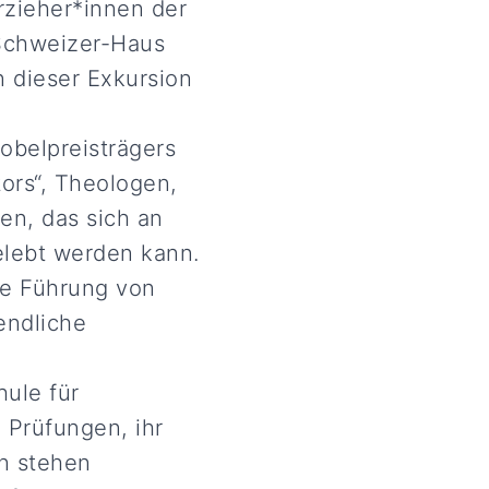
rzieher*innen der
-Schweizer-Haus
 dieser Exkursion
obelpreisträgers
ors“, Theologen,
en, das sich an
elebt werden kann.
he Führung von
endliche
hule für
 Prüfungen, ihr
en stehen