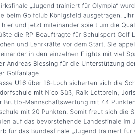
rksfinale „Jugend trainiert für Olympia“ wurd
beim Golfclub Königsfeld ausgetragen. „Ihr 
hier und jetzt miteinander spielt um die Quali
ßte die RP-Beauftragte für Schulsport Golf L
hen und Lehrkräfte vor dem Start. Sie appell
teinander in den einzelnen Flights mit viel 
 Andreas Blessing für die Unterstützung de
er Golfanlage.
asse U16 über 18-Loch sicherten sich die Sc
dorfschule mit Nico Süß, Raik Lottbrein, Jor
er Brutto-Mannschaftswertung mit 44 Punkten
chule mit 20 Punkten. Somit freut sich die 
len auf das bevorstehende Landesfinale im Ju
 für das Bundesfinale „Jugend trainiert für O