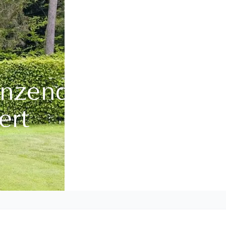
inzendorf-
ert