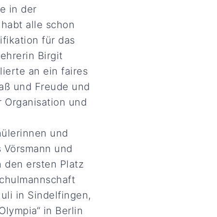
e in der
habt alle schon
fikation für das
ehrerin Birgit
ierte an ein faires
Spaß und Freude und
r Organisation und
hülerinnen und
is Vörsmann und
 den ersten Platz
Schulmannschaft
li in Sindelfingen,
lympia“ in Berlin