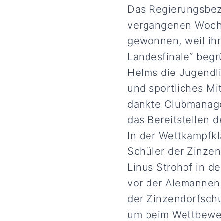
Das Regierungsbezi
vergangenen Woche 
gewonnen, weil ihr 
Landesfinale“ begrü
Helms die Jugendlic
und sportliches Mi
dankte Clubmanager
das Bereitstellen d
In der Wettkampfkl
Schüler der Zinzen
Linus Strohof in d
vor der Alemannens
der Zinzendorfschu
um beim Wettbewerb