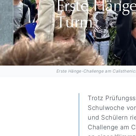
Erste Hänge
Turm
Freitag, 22. Mai 2026
Erste Hänge-Challenge am Calistheni
Trotz Prüfungss
Schulwoche vor 
und Schülern ri
Challenge am Ca