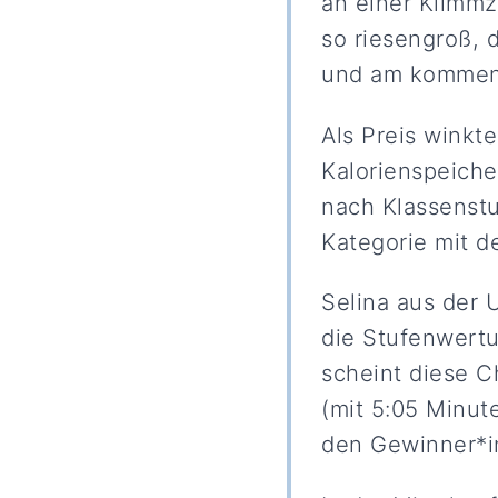
an einer Klimm
so riesengroß, 
und am kommen
Als Preis winkt
Kalorienspeiche
nach Klassenstu
Kategorie mit d
Selina aus der 
die Stufenwert
scheint diese C
(mit 5:05 Minut
den Gewinner*i